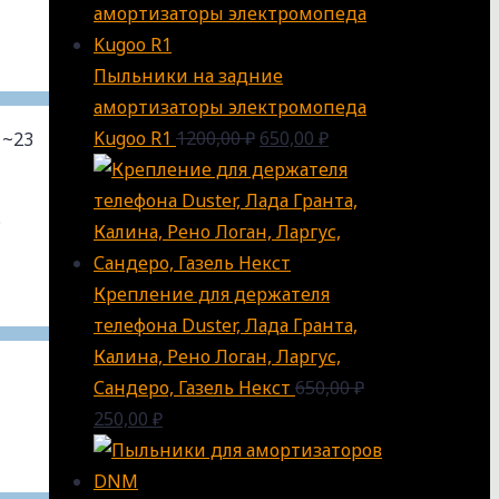
Пыльники на задние
амортизаторы электромопеда
Kugoo R1
1200,00
₽
650,00
₽
 ~23
ь
Крепление для держателя
телефона Duster, Лада Гранта,
Калина, Рено Логан, Ларгус,
Сандеро, Газель Некст
650,00
₽
250,00
₽