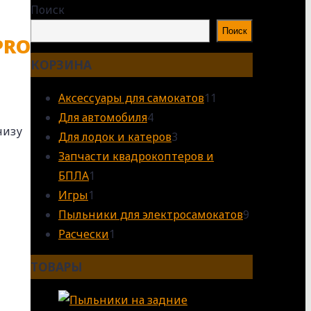
Поиск
Поиск
PRO
КОРЗИНА
11
Аксессуары для самокатов
11
4
товаров
Для автомобиля
4
низу
товара
3
Для лодок и катеров
3
товара
Запчасти квадрокоптеров и
1
БПЛА
1
1
товар
Игры
1
товар
9
Пыльники для электросамокатов
9
1
товаров
Расчески
1
товар
ТОВАРЫ