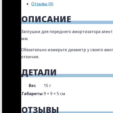
Отзывы (0)
Kugoo
M4
ОПИСАНИЕ
Pro
и
Заглушки для переднего амортизатора элект
аналогов
мм.
Обязательно измерьте диаметр у своего амот
отличия.
ДЕТАЛИ
Вес
15 г
Габариты
9 × 9 × 5 см
ОТЗЫВЫ