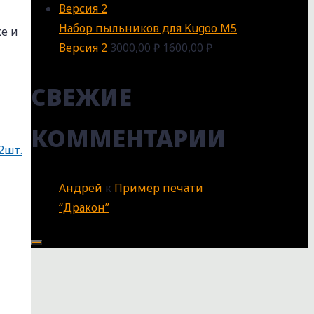
Набор пыльников для Kugoo M5
е и
Версия 2
3000,00
₽
1600,00
₽
СВЕЖИЕ
КОММЕНТАРИИ
Андрей
к
Пример печати
“Дракон”