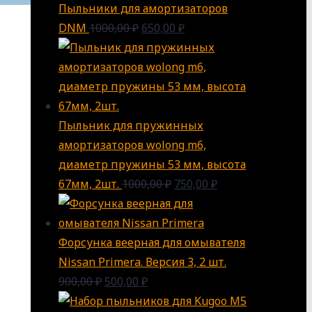
Пыльники для амортизаторов
DNM
1000,00
₽
650,00
₽
Пыльник для пружинных
амортизаторов wolong m6,
диаметр пружины 53 мм, высота
67мм, 2шт.
1000,00
₽
750,00
₽
Форсунка веерная для омывателя
Nissan Primera. Версия 3, 2 шт.
900,00
₽
500,00
₽