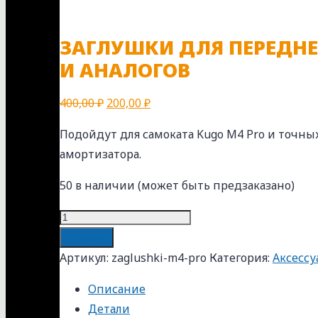
ЗАГЛУШКИ ДЛЯ ПЕРЕДНЕ
И АНАЛОГОВ
400,00
₽
200,00
₽
Подойдут для самоката Kugo M4 Pro и точны
амортизатора.
50 в наличии (может быть предзаказано)
Количество
товара
В корзину
Заглушки
Артикул:
zaglushki-m4-pro
Категория:
Аксессу
для
Описание
переднего
Детали
амортизатора