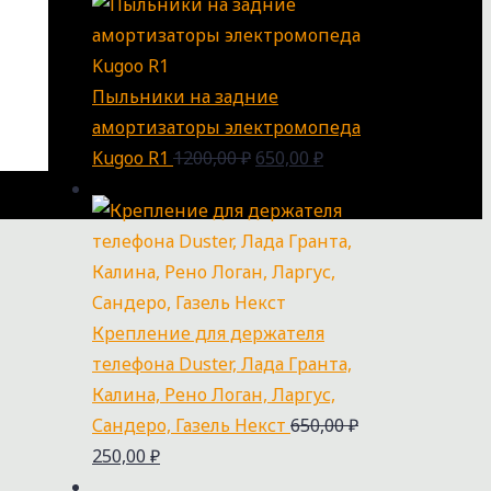
Пыльники на задние
амортизаторы электромопеда
Kugoo R1
1200,00
₽
650,00
₽
Крепление для держателя
телефона Duster, Лада Гранта,
Калина, Рено Логан, Ларгус,
Сандеро, Газель Некст
650,00
₽
250,00
₽