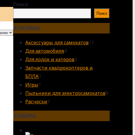
Поиск
Поиск
КОРЗИНА
11
Аксессуары для самокатов
11
4
товаров
Для автомобиля
4
товара
3
Для лодок и катеров
3
товара
Запчасти квадрокоптеров и
1
БПЛА
1
1
товар
Игры
1
товар
9
Пыльники для электросамокатов
9
1
товаров
Расчески
1
товар
ТОВАРЫ